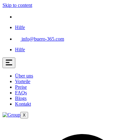
Skip to content
Hilfe
info@buero-365.com
Hilfe
Über uns
Vorteile
Preise
FAQs
Blogs
Kontakt
X