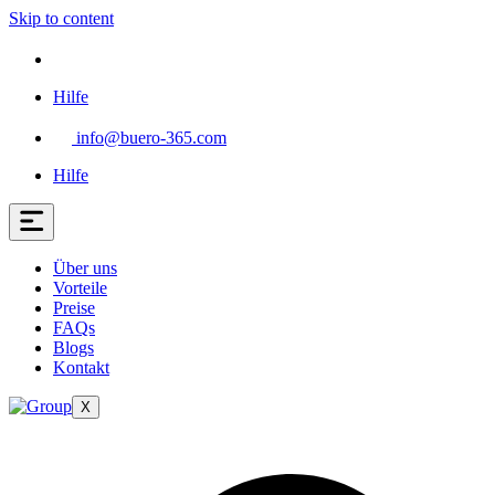
Skip to content
Hilfe
info@buero-365.com
Hilfe
Über uns
Vorteile
Preise
FAQs
Blogs
Kontakt
X