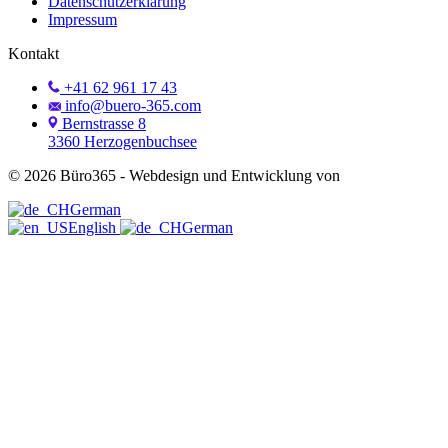
Datenschutzerklärung
Impressum
Kontakt
+41 62 961 17 43
info@buero-365.com
Bernstrasse 8
3360 Herzogenbuchsee
©
2026
Büro365 - Webdesign und Entwicklung von
Swiss Helden
German
English
German