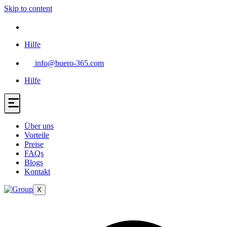
Skip to content
Hilfe
info@buero-365.com
Hilfe
Über uns
Vorteile
Preise
FAQs
Blogs
Kontakt
X