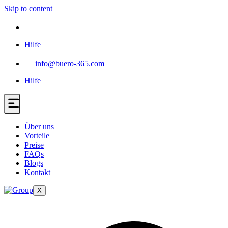
Skip to content
Hilfe
info@buero-365.com
Hilfe
Über uns
Vorteile
Preise
FAQs
Blogs
Kontakt
X