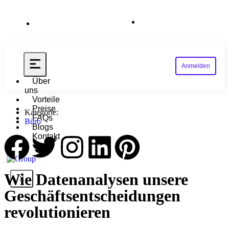
Hilfe
Anmelden
Über
uns
Vorteile
Preise
Kategorie:
FAQs
Büro
Blogs
Kontakt
Wie Datenanalysen unsere
X
Geschäftsentscheidungen
revolutionieren