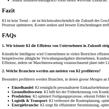
Smarte Business-Intelligence-Tools bieten wertvolle Einblicke.
Fazit
KI ist kein Trend – sie ist höchstwahrscheinlich die Zukunft des Gesc
Prozesse optimieren, Kosten senken und bessere Entscheidungen treffen
FAQs
1. Wie könnte KI die Effizienz von Unternehmen in Zukunft stei
Künstliche Intelligenz wird Unternehmen in vielen Bereichen effizien
beispielsweise alltägliche Verwaltungsaufgaben übernehmen, Kundena
Effizienz, indem sie Maschinenwartung vorausschauend plant oder Lief
2. Welche Branchen werden am meisten von KI profitieren?
Besonders profitieren werden Branchen, in denen grosse Mengen an 
Einzelhandel
: KI ermöglicht personalisierte Einkaufserlebniss
Gesundheitswesen
: KI hilft bei der Früherkennung von Krankh
Produktion
: KI optimiert Fertigungsprozesse, erkennt Fehler 
Logistik & Transport
: KI verbessert die Routenplanung, optim
Energiebranche
: KI sorgt für effizientere Stromnutzung, opt