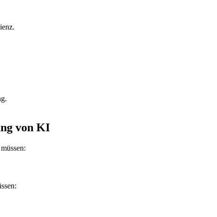
ienz.
ng.
ung von KI
n müssen:
üssen: