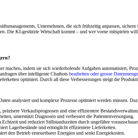
häftsmanagements. Unternehmen, die sich frühzeitig anpassen, sichern s
. Die KI-gestützte Wirtschaft kommt – und wer vorne mitspielen will, s
gern?
ter machen, indem sie sich wiederholende Aufgaben automatisiert, Proz
nfragen über intelligente Chatbots
bearbeiten oder grosse Datenmeng
erketten optimiert. Durch all diese Verbesserungen steigt die Produkti
Daten analysiert und komplexe Prozesse optimiert werden müssen. Daz
e, präzisere Verkaufsprognosen und eine effizientere Bestandsverwaltun
eiten, unterstützt Diagnosen und verbessert die Patientenversorgung.
in Echtzeit und reduziert Stillstandszeiten durch ungefähre vorausscha
iert Lagerbestände und ermöglicht effizientere Lieferketten.
imiert den Betrieb erneuerbarer Energien und senkt Energiekosten.