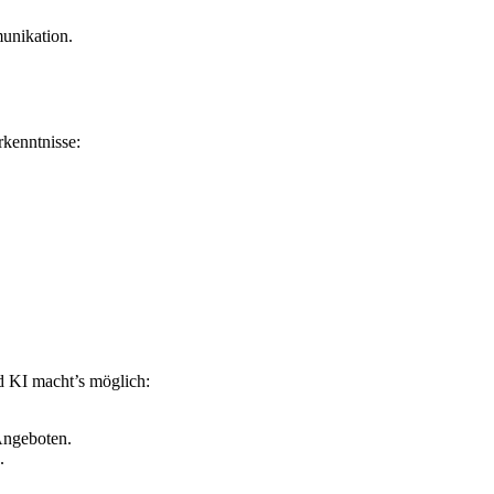
unikation.
rkenntnisse:
nd KI macht’s möglich:
Angeboten.
.