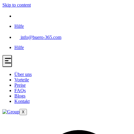
Skip to content
Hilfe
info@buero-365.com
Hilfe
Über uns
Vorteile
Preise
FAQs
Blogs
Kontakt
X