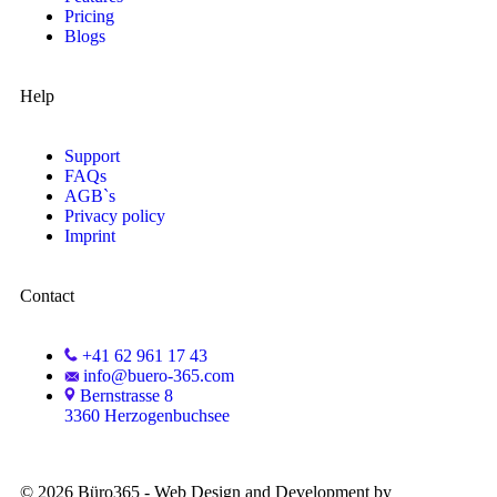
Pricing
Blogs
Help
Support
FAQs
AGB`s
Privacy policy
Imprint
Contact
+41 62 961 17 43
info@buero-365.com
Bernstrasse 8
3360 Herzogenbuchsee
©
2026
Büro365 - Web Design and Development by
Swiss